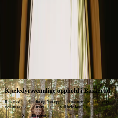
Opphold
Gavekort
Bli en vert
Blog
Kjæledyrsvennlige opphold i Buskerud
Reis med hunden din og finn opphold i naturen der kjæledyr er
velkomne. Unike steder med plass til hele familien.
Start ditt eventyr nå