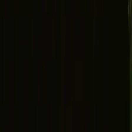
Reisetips vinter 2026
Glamping med barn
Unik overnatting med hund
Nyttårsaften overnatting 2026
Valentines gavetips
Utforsk ulike naturovernattinger
▼
Tretopphytter
Glamping
Dome glamping
Glasshytter
Unike overnattinger
Hvor skal du reise?
▼
Norge
Østlandet
Trøndelag
Oslo