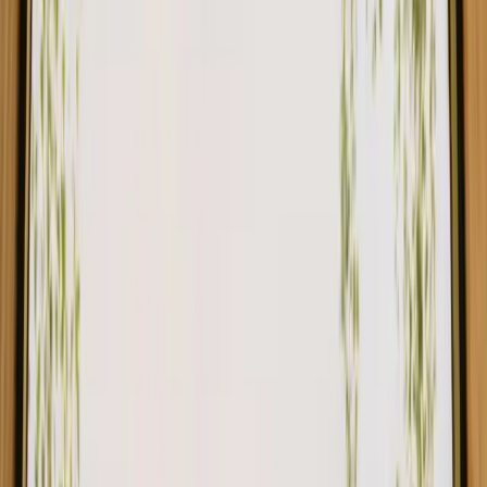
Himmelskip - en idyllisk reise
5.0
(
1
)
Sokna, Norge
4
gjester
1 112 NOK