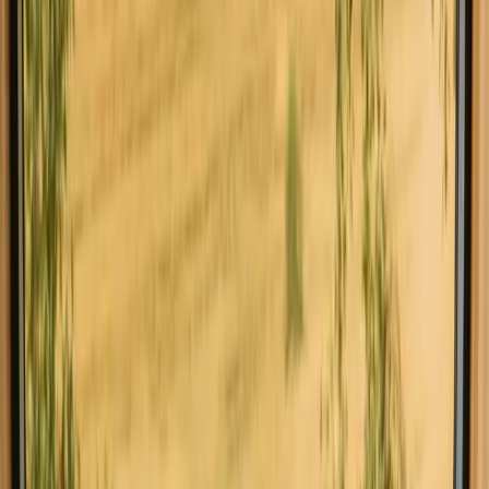
Utforsk kjæledyrsvennlige i Buskerud
Opplev kjæledyrsvennligt-opphold i
Buskerud nær naturen
Kjæledyrvennlige opphold i Buskerud gir deg muligheten til å reise
med dine firbente venner. Denne vakre regionen, kjent for sine
naturskjønnheter og friluftsopplevelser, har 15 unike opphold
tilgjengelig for deg. Med en typisk pris på 2250 NOK, kan du finne
det perfekte stedet for å slappe av og nyte naturen sammen med din
hund eller katt. I Buskerud finner du et variert utvalg av
kjæledyrvennlige opphold, fra tradisjonelle hytter til moderne tiny
houses og glamping.
Les mer
Utforsk kjæledyrsvennlige opphold i
andre regioner
Kjæledyrsvennlige opphold i Agder
Kjæledyrsvennlige opphold i Akershus
Kjæledyrsvennlige opphold i Ål
Kjæledyrsvennlige opphold i Hallingdal