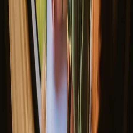
Himmelskip - en idyllisk reise
5.0
(
1
)
Sokna, Norge
4
gjester
2 552 NOK
/natt
(
14. – 16. august
)