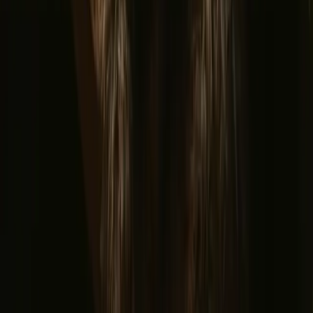
Se flere opphold
Bra å vite før du bestiller
kjæledyrsvennligt opphold i
Buskerud.
Når du planlegger et opphold med kjæledyr, er det lurt å sjekke med
vertene om spesifikke regler og fasiliteter for husdyr. Bestill gjerne
på forhånd, spesielt i høysesongen, for å sikre deg de beste
alternativene. Husk også på allemannsretten som gir deg rett til å
ferdes fritt i naturen, så lenge du viser hensyn.
Finn steder som passer din måte å
oppleve naturen på
Kjæledyrvennlig (13 opphold)
Unike tilbud (13 opphold)
Badstu (9 opphold)