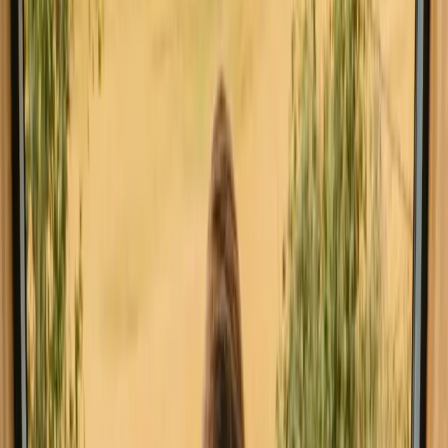
Kjæledyrsvennlige opphold i Hedmark
Kjæledyrsvennlige opphold i Innlandet
Kjæledyrsvennlige opphold i Møre og Romsdal
Kjæledyrsvennlige opphold i Nord-Norge
Utforsk kjæledyrsvennlige i andre land
Kjæledyrsvennlige opphold i Danmark
Kjæledyrsvennlige opphold i Sverige
Kjæledyrsvennlige opphold i Nederland
Kjæledyrsvennlige opphold i Portugal
Kjæledyrsvennlige opphold i Spania
Kjæledyrsvennlige opphold i Italia
Kjæledyrsvennlige opphold i Belgia
Kjæledyrsvennlige opphold i Frankrike
Finn ditt kjæledyrsvennlige opphold i
Buskerud
Velg mellom glamping, hytter og shelters der hunder og kjæledyr
er velkomne i Buskerud