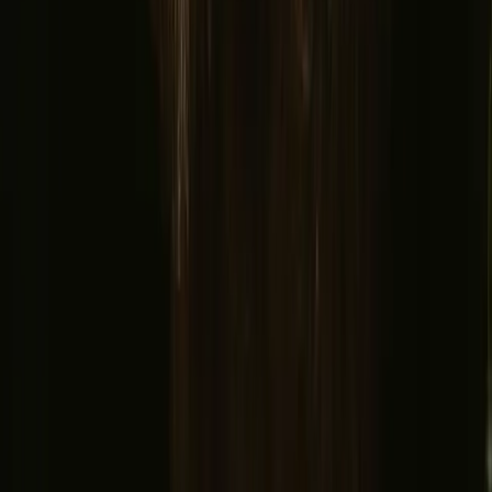
Opplev kjæledyrsvennligt opphold i
Buskerud året rundt
Den beste tiden for kjæledyrvennlige opphold i Buskerud er uten
tvil om våren og sommeren, når naturen blomstrer og aktivitetene
står i kø. Våren byr på milde temperaturer og frodige landskap,
mens sommeren gir mulighet for lange turer i skog og fjell. Høsten
kan være vakker, men medfører ofte kjøligere vær. Vintrene er kalde
og kan være utfordrende, men gir muligheter for skiturer og
vinteraktiviteter.
Vår
Sommer
høst
Vinter
Vår
Våren i Buskerud er en tid for fornyelse, når snøen smelter og
naturen våkner til liv. Temperaturene stiger, og du kan nyte lange
turer i skog og mark, samtidig som du observerer blomster og trær
som blomstrer. Det er en perfekt tid for både deg og ditt kjæledyr å
utforske de mange stiene som regionen har å tilby.
Del stedet ditt med nysgjerrige gjester
Vær vert på dine egne premisser. Sett din sesong, dine regler, din
historie. Vi tar oss av resten.
Bli vert