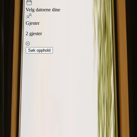
Velg datoene dine
Gjester
2
gjester
Søk opphold