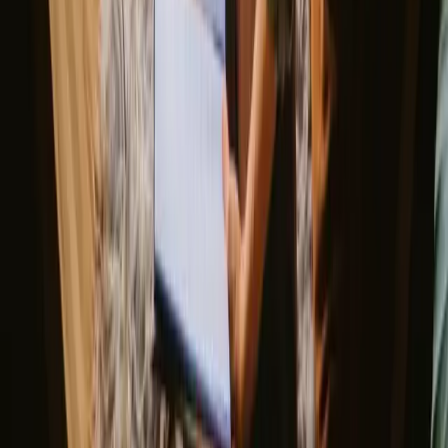
du velger sesong.
Vår
Sommer
høst
Vinter
Vår
Våren i Lisboa har typiske temperaturer mellom 15-20 grader
Celsius og lange dager med opp til 12 timer lys. Det er en perfekt tid
for utendørs vinsmaking, med blomstrende vinmarker og behagelig
vær. Husk å pakke lette klær og komfortable sko for å nyte naturen.
Dette er en skuldersesong med færre turister.
Del stedet ditt med nysgjerrige gjester
Vær vert på dine egne premisser. Sett din sesong, dine regler, din
historie. Vi tar oss av resten.
Bli vert
Be om en oppringing
Få inspirasjon til ditt neste naturopphold
Vær blant de første til å oppdage unike opphold, reisehistorier og
sesongguider
Fornavn
Epost
Meld deg på