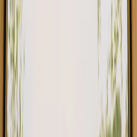
Tiny House Jorgina
Ny perle!
Lourinhã, Portugal
4
gjester
1 213 NOK