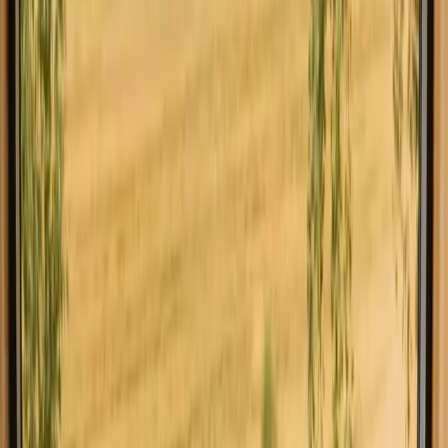
Lisboa inkluderer mikrohus og hytter som passer for både
eventyrlystne og de som ønsker komfort.
Les mer
Utforsk opphold med vinsmaking i
andre regioner
Opphold med vinsmaking i Aveiro
Utforsk opphold med vinsmaking i
andre land
Opphold med vinsmaking i Danmark
Opphold med vinsmaking i Norge
Opphold med vinsmaking i Sverige
Opphold med vinsmaking i Nederland
Opphold med vinsmaking i Spania
Opphold med vinsmaking i Italia
Opphold med vinsmaking i Frankrike
Opphold med vinsmaking i Storbritannia
Utforsk opphold med fasiliteter i Lisboa