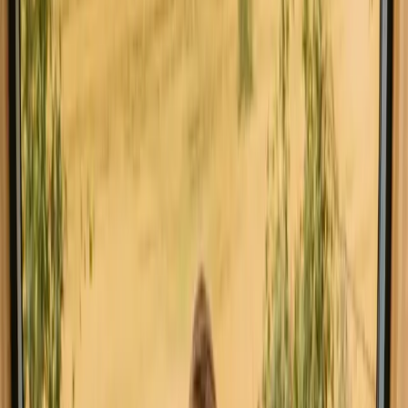
Kjæledyrsvennlige opphold i Lisboa
Opphold nær havet i Lisboa
Ta et opphold med vinsmaking i
Lisboa denne helgen
Spontan tur i Lisboa? Her finner du opphold med vinsmaking og
ledige plasser i helgen