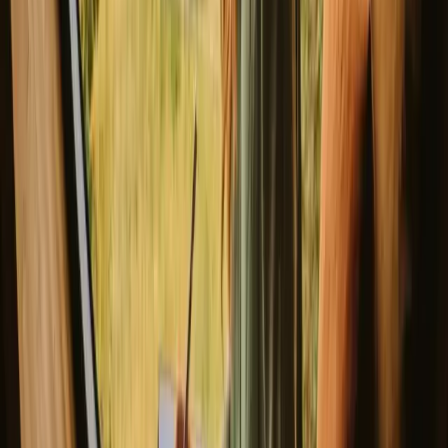
Lourinhã, Portugal
4
gjester
2 406 NOK
/natt
(
14. – 16. august
)