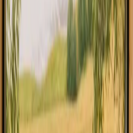
Utforsk opphold med vinsmaking i Lisboa
Opplev opphold med vinsmaking i
Lisboa tett på naturen
Opphold med vinsmaking i Lisboa tilbyr en unik opplevelse for de
som ønsker å nyte naturen mens de smaker på utmerkede viner.
Dette området er ideelt for vinsmaking med sin rike vintradisjon og
vakre landskap. Med tre tilgjengelige overnattingsmuligheter og
fasiliteter som dusj, gratis parkering og svømmebasseng, kan du nyte
en komfortabel opplevelse i det fri. Overnattingsalternativene i