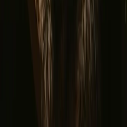
Tretopphytter
Glamping
Dome glamping
Glasshytter
Unike overnattinger
Hvor skal du reise?
▼
Norge
Østlandet
Trøndelag
Oslo
Vestlandet
Sørlandet
Møre og romsdal
Sverige
Danmark
Oppdag Campanyon
▼