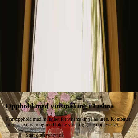
Opphold
Gavekort
Bli en vert
Blog
Opphold med vinsmaking i Lisboa
Finn opphold med mulighet for vinsmaking i naturen. Kombiner
en unik overnatning med lokale viner og gode opplevelser.
Start ditt eventyr nå