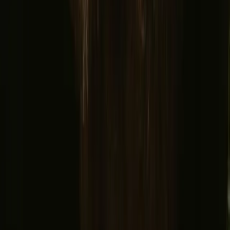
Om oss
Kundesenter
Bålhistorier
Eventyrhistorier
Har du et unikt overnattingssted?
Verv en vert
Har du en ekte hytte?
Avbestillingsregler
La oss inspirere deg med de mest unike utfluktene
Fornavn
Epost
Meld deg på
Ved å melde deg på godtar du at vi kan sende deg inspirasjon og
guider. Du kan alltid melde deg av. Les vår
personvernpolicy
.
Last ned appen vår for vertskap og gjester!
© 2026 Campanyon AS. All rights reserved.
Vilkår