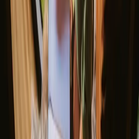
Godt å vite før du booker opphold
med vinsmaking i Lisboa
Når du planlegger opphold med vinsmaking i Lisboa, vurder
transportmuligheter og tilgjengelighet til vinregionene. Vær
oppmerksom på lokal etikette, som å respektere vinprodusentene og
naturen. Pakk nødvendige elementer som vannflaske og snacks, og
sjekk lokale anbefalinger for skjulte perler og spisesteder i området.
Finn steder som passer din måte å
oppleve naturen på
Kjæledyrvennlig (3 opphold)
Unike tilbud (3 opphold)
Opplev opphold med vinsmaking i
Lisboa hele året
Vår, sommer, høst og vinter i Lisboa gir ulike opplevelser for
vinsmaking. Om våren blomstrer vinmarkene, mens sommeren tilbyr
varme dager ideelle for utendørsaktiviteter. Høsten er perfekt for
innhøsting og vinsmaking, mens vinteren gir en roligere atmosfære.
Vurder hva som er viktigst for deg – folkemengder eller fred – når