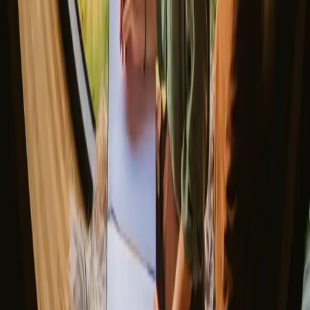
Utforsk ulike naturovernattinger
▼
Tretopphytter
Glamping
Dome glamping
Glasshytter
Unike overnattinger
Hvor skal du reise?
▼
Norge
Østlandet
Trøndelag
Oslo
Vestlandet
Sørlandet
Møre og romsdal
Sverige
Danmark