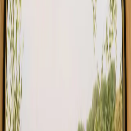
Finn ditt opphold nær havet i Portugal
Velg mellom glamping, hytter og shelters nær havet i Portugal