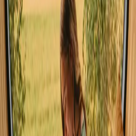
Den beste tiden å oppleve opphold med hav i Portugal er fra vår til
tidlig høst, når været er mildt og behagelig. Våren byr på
blomstrende natur og mindre folkemengder, mens sommeren tilbyr
solfylte dager og livlige strender. Høsten kan by på vakre farger og
mildt vær, men vinteren kan være kjøligere og mer regnfull, noe som
kan begrense utendørsaktiviteter.
Vår
Sommer
høst
Vinter
Vår
Om våren er været mildt og behagelig, perfekt for
utendørsaktiviteter som fotturer og sykling. Naturen blomstrer, og
kystlandskapet er spesielt vakkert. Det er en ideell tid for å utforske
de nydelige strendene uten de store folkemengdene.
Del stedet ditt med nysgjerrige gjester
Vær vert på dine egne premisser. Sett din sesong, dine regler, din
historie. Vi tar oss av resten.
Bli vert
Be om en oppringing
Få inspirasjon til ditt neste naturopphold
Vær blant de første til å oppdage unike opphold, reisehistorier og