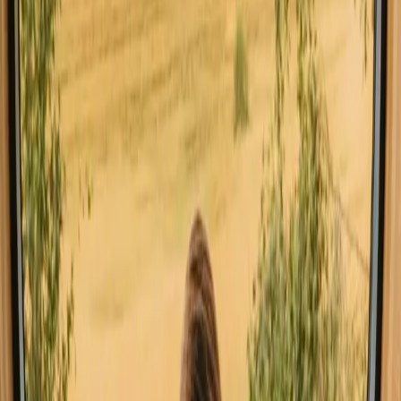
Opphold med badstue i Portugal
Opphold med fiskemuligheter i Portugal
Opphold med vinsmaking i Portugal
Opphold nær en innsjø i Portugal
Opphold nær fjell i Portugal
Opphold nær skog i Portugal
Godt å vite før du booker opphold nær
havet i Portugal
Når du planlegger opphold med hav, er det lurt å bestille i god tid,
spesielt i høysesongen. Vær oppmerksom på at noen strender kan ha
spesifikke regler for bruk, så sjekk lokal informasjon. Offentlig
transport er tilgjengelig, men leiebil kan gi deg større frihet til å
utforske.
Finn steder som passer din måte å
oppleve naturen på
Kjæledyrvennlig (12 opphold)
Unike tilbud (21 opphold)
Badstu (5 opphold)
Badestamp / villmarksbad (9 opphold)
Opplev opphold nær havet i Portugal
hele året