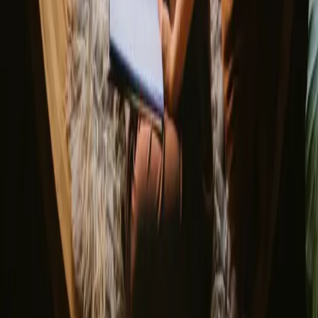
Oppdag Campanyon
▼
Om oss
Kundesenter
Bålhistorier
Eventyrhistorier
Har du et unikt overnattingssted?
Verv en vert
Har du en ekte hytte?
Avbestillingsregler
La oss inspirere deg med de mest unike utfluktene
Fornavn
Epost
Meld deg på
Ved å melde deg på godtar du at vi kan sende deg inspirasjon og
guider. Du kan alltid melde deg av. Les vår
personvernpolicy
.
Last ned appen vår for vertskap og gjester!