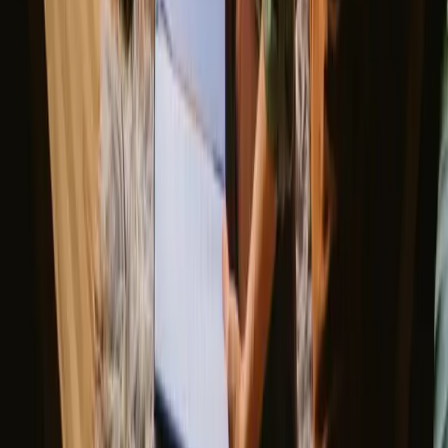
farger, mens vinteren tilbyr fredelige snødekte landskap med
muligheter for vinteraktiviteter.
Les mer
Vår
Sommer
høst
Vinter
Vår
På våren ligger temperaturene vanligvis mellom 5 og 15 grader
Celsius, med lange dager fylt med sollys. Det er en perfekt tid for
fotturer og sykkelturer i den blomstrende naturen. Pakk lette klær og
kanskje en jakke for de kjøligere kveldene. Dette er en
skuldersesong, så det er færre mennesker og mer ro.
Del stedet ditt med nysgjerrige gjester
Vær vert på dine egne premisser. Sett din sesong, dine regler, din
historie. Vi tar oss av resten.
Bli vert
Be om en oppringing
Få inspirasjon til ditt neste naturopphold
Vær blant de første til å oppdage unike opphold, reisehistorier og
sesongguider