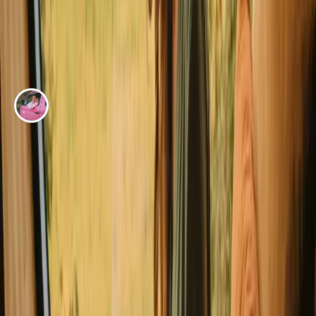
EVENTYR AV
Fie Agerskov
Fies svenske roadtrip-eventyr del 1