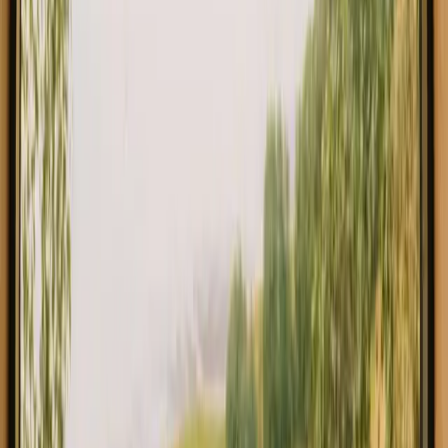
Sleipner Skåne
4.9
(
30
)
Höör, Sverige
2
gjester
4 076 NOK
Øyeblikkelig booking