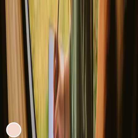
Min igloo-getaway: En koselig tur til Yggdrasil Igloo i
Skåne
EVENTYR AV
Fie