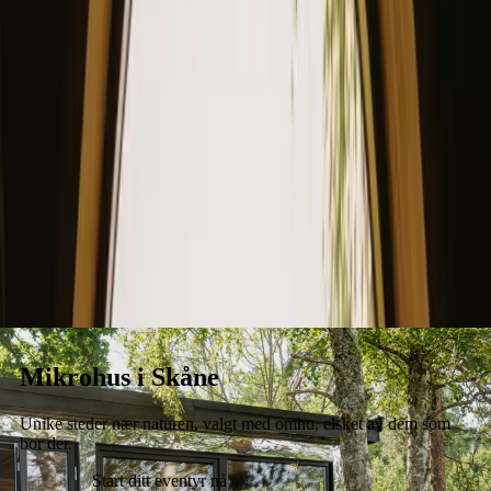
Opphold
Gavekort
Bli en vert
Blog
Mikrohus i Skåne
Unike steder nær naturen, valgt med omhu, elsket av dem som
bor der.
Start ditt eventyr nå