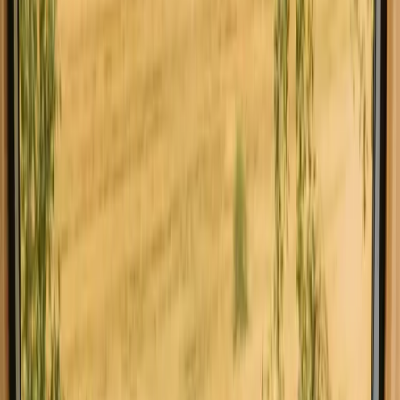
Utforsk mikrohus i Skåne
Opplev mikrohus-opphold i Skåne
nær naturen
Tiny house-alternativene i Skåne gir deg muligheten til å oppleve
naturen på nært hold. Med syv tilgjengelige oppføringer som tilbyr
komfortable fasiliteter, er dette området ideelt for utendørsopphold.
Her kan du nyte alt fra varme dusjer til koselige bålplasser, alt mens
du utforsker det vakre landskapet rundt deg. Tiny house-
alternativene i Skåne varierer i arkitektur og størrelse, fra moderne
mikrohus til mer tradisjonelle hytter.
Les mer