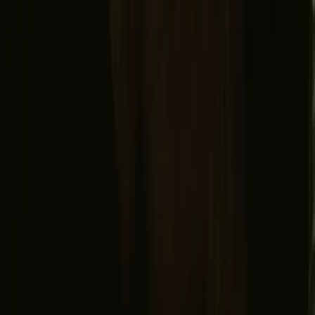
Vilkår
personvern
Sikker betaling
Finn oss
Instagram