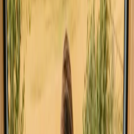
Utforsk mikrohus på andre steder
Mikrohus i Höör
Utforsk mikrohus i andre regioner
Mikrohus i Götaland
Mikrohus i Lappland
Mikrohus i Norrland
Mikrohus i Skandinavien
Utforsk mikrohus i andre land
Mikrohus i Danmark
Mikrohus i Norge
Mikrohus i Nederland
Mikrohus i Portugal
Mikrohus i Belgia
Mikrohus i Frankrike
Finn ditt drømmeopphold i Skåne
Utforsk ulike typer overnatting i Skåne og opplev naturen på din
måte