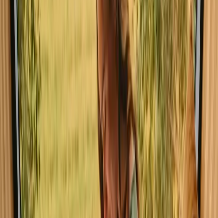
Alle opphold i Skåne
Glamping i S
Utforsk opphold med fasiliteter i Skåne
Kjæledyrsvennlige opphold i Skåne
Opphold med badstue i Skåne
Opphold med fiskemuligheter i Skåne
Opphold nær en innsjø i Skåne
Opphold nær havet i Skåne
Opphold nær skog i Skåne
Opphold nær turstier i Skåne
Eventyrhistorier i Sverige
Ekte turer og opphold – fortalt av gjestene selv.