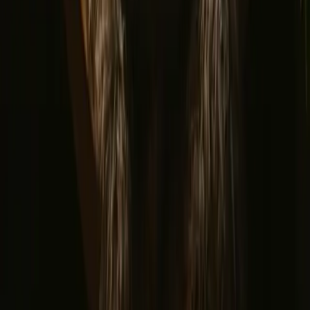
Tretopphytter
Glamping
Dome glamping
Glasshytter
Unike overnattinger
Hvor skal du reise?
▼
Norge
Østlandet
Trøndelag
Oslo
Vestlandet
Sørlandet
Møre og romsdal
Sverige
Danmark
Oppdag Campanyon
▼