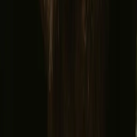
Om oss
Kundesenter
Bålhistorier
Eventyrhistorier
Har du et unikt overnattingssted?
Verv en vert
Har du en ekte hytte?
Avbestillingsregler
La oss inspirere deg med de mest unike utfluktene
Fornavn
Epost
Meld deg på
Ved å melde deg på godtar du at vi kan sende deg inspirasjon og
guider. Du kan alltid melde deg av. Les vår
personvernpolicy
.
Last ned appen vår for vertskap og gjester!
© 2026 Campanyon AS. All rights reserved.