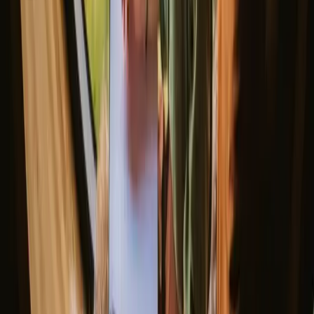
Fies roadtrip: Koselig hytte- og lavvoeventyr i Sverige
Se alle eventyrhistorier
Bra å vite før du bestiller mikrohus
opphold i Skåne.
Når du besøker Tiny house i Skåne, er det viktig å planlegge
transporten, da noen steder kan være avsidesliggende. Respekter
lokale regler for naturen, som å rydde opp etter deg. For å få mest
mulig ut av oppholdet, vurder å ta med lokalt håndverk eller
spesialiteter fra nærliggende butikker. Det er mange skjulte perler i
området, inkludert koselige kafeer og lokale spisesteder.
Opplev mikrohus opphold i Skåne
året rundt
Hver årstid i Skåne byr på unike opplevelser i Tiny house. Våren
bringer blomstrende landskap og milde temperaturer, perfekt for
vandring og sykling. Somrene er solfylte og livlige, ideelle for
svømming og utendørsaktiviteter. Høsten maler naturen i varme