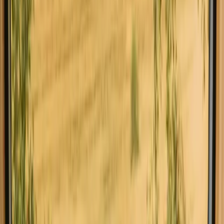
Ervaar glamping-verblijven in
Gribskov dicht bij de natuur
Glamping in Gribskov biedt een unieke ervaring in de natuur, waar
je kunt genieten van het buitenleven met de luxe van moderne
faciliteiten. Deze regio, omringd door prachtige natuur en rust, heeft
in totaal 6 verblijven te bieden met een gemiddelde prijs van 1430
DKK. Hier kun je ontspannen en de schoonheid van Gribskov op
een bijzondere manier ontdekken. In Gribskov vind je verschillende
soorten accommodaties, waaronder luxe glamping tenten en
gezellige cabins.
Lees meer
Ontdek glamping op andere plekken
Glamping in Bornholm
Ontdek glamping in andere regio's
Glamping in Ærø
Glamping in Fyn
Glamping in Himmerland
Glamping in Jylland
Glamping in Midden Jylland
Glamping in Noord Jylland
Glamping in Nordjylland
Glamping in Nordsjælland