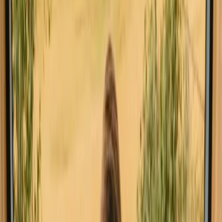
Ontdek glamping in andere landen
Glamping in Nederland
Glamping in Portugal
Glamping in België
Glamping in Duitsland
Glamping in Frankrijk
Glamping in Italie
Glamping in Noorwegen
Glamping in Spanje
Vind de accommodatie die bij je past in
Gribskov
Verken verschillende soorten accommodatie in Gribskov en
ervaar de natuur op jouw manier