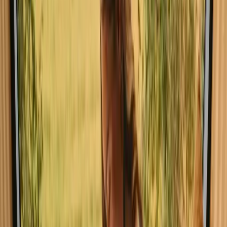
Alle verblijven in Gribskov
Trekkershut in G
Ga op glamping-verblijf in Gribskov
dit weekend
Spontane trip in Gribskov? Ervaar glamping-verblijven die nog
geboekt kunnen worden dit weekend