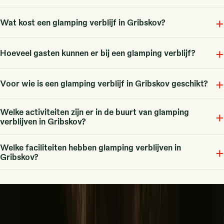
+
Glamping in Gribskov combineert het buitenleven met luxe
Wat kost een glamping verblijf in Gribskov?
voorzieningen. Er zijn 6 unieke verblijven beschikbaar, variërend van
tenten tot cabins.
+
Fra 1346 DKK, met een gemiddelde prijs van 1430 DKK voor een
Hoeveel gasten kunnen er bij een glamping verblijf?
verblijf.
+
Typisch kunnen er 2 tot 4 gasten verblijven, afhankelijk van de
Voor wie is een glamping verblijf in Gribskov geschikt?
accommodatie.
Welke activiteiten zijn er in de buurt van glamping
Het is ideaal voor koppels en gezinnen die willen genieten van de
+
verblijven in Gribskov?
natuur; er zijn geen huisdiervriendelijke opties.
Welke faciliteiten hebben glamping verblijven in
Activiteiten omvatten fietsen, vissen, en het verkennen van nationale
+
Gribskov?
parken.
Faciliteiten omvatten doorgaans elektriciteit, wifi, douches, en
comfortabele zitplaatsen bij een vuurplaats.
Ontdek verschillende natuurverblijven
▼