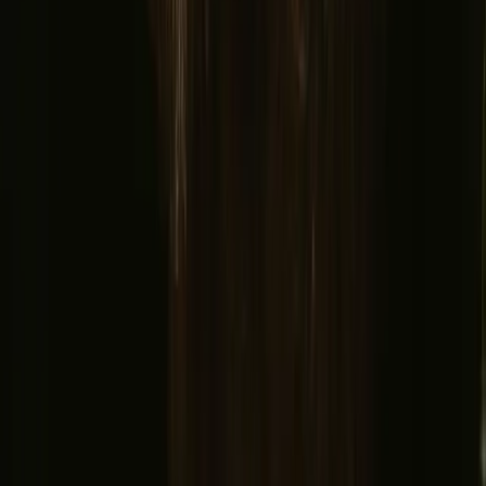
Boomhut Noorwegen
Waar ga je naartoe??
▼
Denemarken
Noorwegen
Zweden
Spanje
Ontdek Campanyon
▼
Over ons
Helpcentrum
Heb je een unieke overnachting?
Verwijs een host door
Annuleringsbeleid
Laat je inspireren door de meest unieke uitjes
Voornaam
E-mail