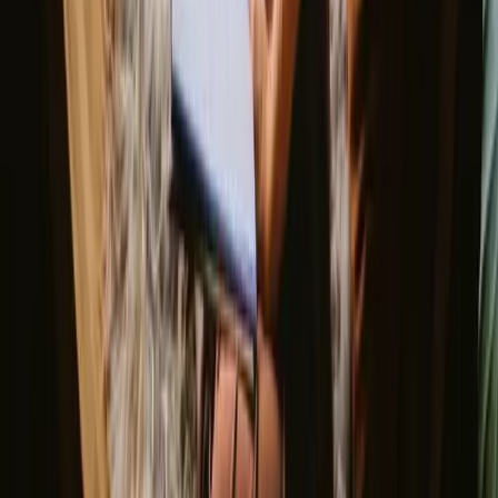
Bekijk alle weekendverblijven
Goed om te weten voordat u
glamping-verblijven boekt in
Gribskov.
Bij het plannen van je glamping avontuur in Gribskov is het handig
om van tevoren te reserveren, vooral tijdens het hoogseizoen. Zorg
ervoor dat je rekening houdt met het weer en neem geschikte
kleding mee. Het verkennen van de lokale omgeving is een must,
met alle prachtige natuur en activiteiten die beschikbaar zijn.
Ontdek verblijven die matchen met