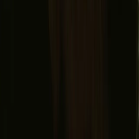
Aanmelden
Door je aan te melden ga je akkoord dat we je inspiratie en gidsen
mogen sturen. Je kunt je altijd uitschrijven. Lees onze
Privacybeleid
.
Download onze app voor verhuurders, kampeerders en
natuurliefhebbers!
© 2026 Campanyon AS. All rights reserved.
Algemene voorwaarden
Privacybeleid
Veilig betalen
Waar vind je ons?
Instagram