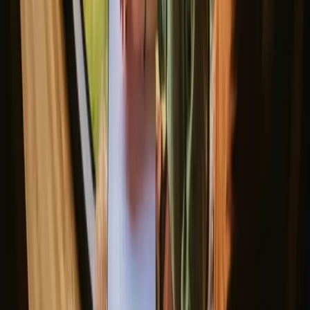
Haldbjergs Tipi
Nieuw juweeltje!
Helsinge, Denemarken
6
gasten
€ 442
/nacht
(
7. – 9. augustus
)