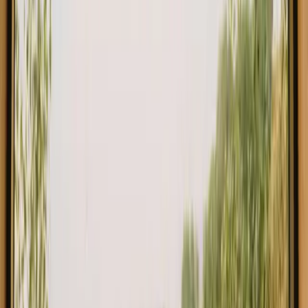
Glamping tent in Garbolunds Tuin - Accommodatie bij Garbolund
4.8
(
36
)