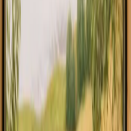
Helsinge, Denemarken
4
gasten
€ 186
Direct boeken