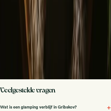
Deel je plek met nieuwsgierige gasten
Host op jouw voorwaarden. Jij bepaalt het seizoen, de regels en je
verhaal. Wij regelen de rest.
Begin met hosten
Vraag een telefoontje aan
Inspiratie voor je volgende natuurverblijf
Ontdek als eerste unieke verblijven, reisverhalen en seizoensgidsen
Voornaam
E-mail
Aanmelden
Door je aan te melden ga je akkoord dat we je inspiratie en gidsen
mogen sturen. Je kunt je altijd uitschrijven. Lees onze
Privacybeleid
.
Veelgestelde vragen
+
Wat is een glamping verblijf in Gribskov?