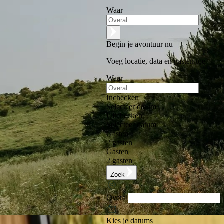
Waar
Begin je avontuur nu
Voeg locatie, data en gasten toe
Waar
Inchecken
Selecteer datum
Uitchecken
Selecteer datum
Gasten
2 gasten
Gasten
2 gasten
Zoek
Overal
Kies je datums
Uitstekend
★
★
★
★
★
+125.000 volgers