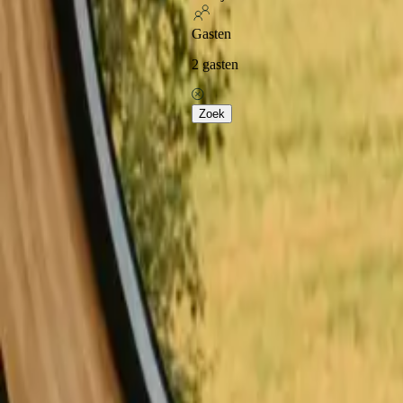
Uitstekend op Tru
Gasten
2
gasten
Home
Yurts in Frankrijk
Ontdek populaire yurt verb
Zoek