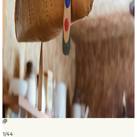
1
/
44