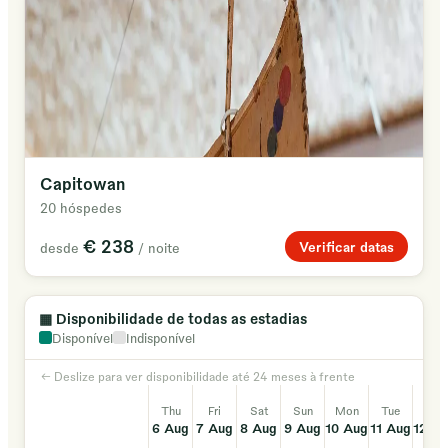
Capitowan
20 hóspedes
€ 238
Verificar datas
desde
/ noite
▦
Disponibilidade de todas as estadias
Disponível
Indisponível
← Deslize para ver disponibilidade até 24 meses à frente
Thu
Fri
Sat
Sun
Mon
Tue
Wed
6 Aug
7 Aug
8 Aug
9 Aug
10 Aug
11 Aug
12 A