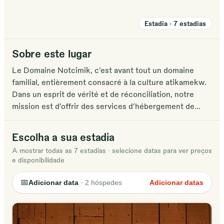
Estadia
·
7
estadias
Sobre este lugar
Le Domaine Notcimik, c’est avant tout un domaine
familial, entièrement consacré à la culture atikamekw.
Dans un esprit de vérité et de réconciliation, notre
mission est d’offrir des services d’hébergement de
qualité en plein air, en créant un espace de vie lié à
notre culture, celle de la nation atikamekw.
Escolha a sua estadia
A mostrar todas as 7 estadias
·
selecione datas para ver preços
Quel que soit le temps que vous restez chez nous,
e disponibilidade
soyez assuré que vous vous sentirez comme chez
vous, au cœur de notre forêt ancestrale de Mauricie.
📅
Adicionar data
·
2
hóspedes
Adicionar datas
Depuis la création du Domaine Notcimik en 2016, notre
objectif est d’offrir à nos clients des séjours