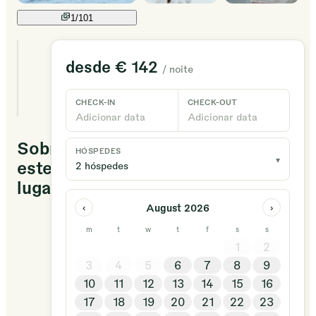
1/
101
7
desde
€ 142
/ noite
estadias
únicas
disponíveis
CHECK-IN
CHECK-OUT
Adicionar data
Adicionar data
Sobre
HÓSPEDES
▾
este
2 hóspedes
lugar
August 2026
‹
›
Le
m
t
w
t
f
s
s
Domaine
1
2
Notcimik,
3
4
5
6
7
8
9
c’est
10
11
12
13
14
15
16
avant
17
18
19
20
21
22
23
tout