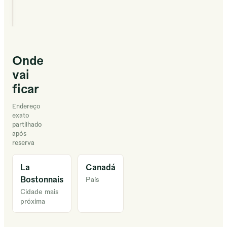
de
la
nation
atikamekw.
Onde
vai
Membres
ficar
de
Tourisme
Endereço
exato
autochtone
partilhado
Québec
após
et
reserva
de
La
Canadá
l’Association
Bostonnais
País
touristique
Cidade mais
autochtone
próxima
du
Canada,