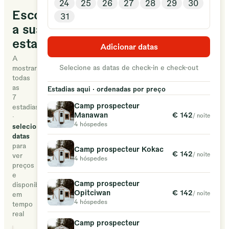
24
25
26
27
28
29
30
un
Escolha
31
domaine
a sua
familial,
estadia
entièrement
Adicionar datas
consacré
A
Selecione as datas de check-in e check-out
mostrar
à
todas
la
as
Estadias aqui · ordenadas por preço
7
culture
Camp prospecteur
estadias
atikamekw.
€ 142
Manawan
/ noite
·
4 hóspedes
Dans
selecione
datas
un
para
Camp prospecteur Kokac
esprit
€ 142
/ noite
ver
4 hóspedes
de
preços
e
vérité
Camp prospecteur
disponibilidade
et
€ 142
Opitciwan
/ noite
em
4 hóspedes
tempo
de
real
réconciliation,
Camp prospecteur