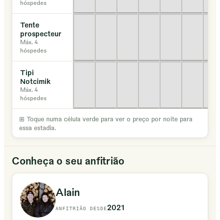
hóspedes
Tente
prospecteur
Máx. 4
hóspedes
Tipi
Notcimik
Máx. 4
hóspedes
⊞
Toque numa célula verde para ver o preço por noite para
essa estadia.
Conheça o seu anfitrião
Alain
2021
ANFITRIÃO DESDE