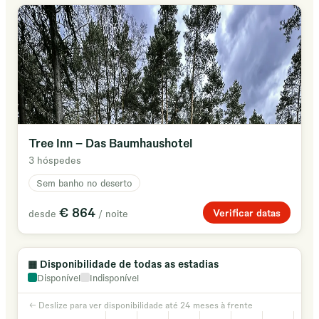
Tree Inn - Das Baumhaushotel
3 hóspedes
Sem banho no deserto
€ 864
Verificar datas
desde
/ noite
▦
Disponibilidade de todas as estadias
Disponível
Indisponível
← Deslize para ver disponibilidade até 24 meses à frente