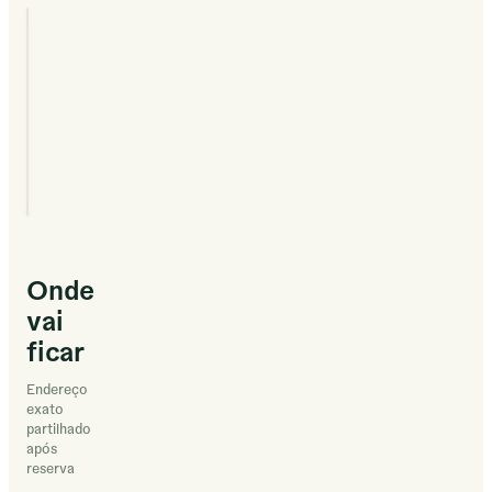
Tim
2023
ANFITRIÃO DESDE
Tim
Onde
vai
ficar
Endereço
exato
partilhado
após
reserva