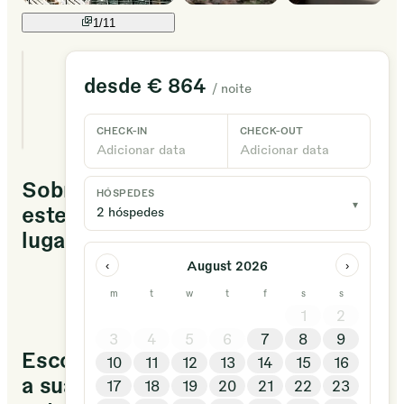
1/
11
1
desde
€ 864
/ noite
estadias
únicas
disponíveis
CHECK-IN
CHECK-OUT
Adicionar data
Adicionar data
Sobre
HÓSPEDES
▾
este
2 hóspedes
lugar
August 2026
‹
›
Das
m
t
w
t
f
s
s
Baumhaushotel
1
2
3
4
5
6
7
8
9
Escolha
10
11
12
13
14
15
16
a sua
17
18
19
20
21
22
23