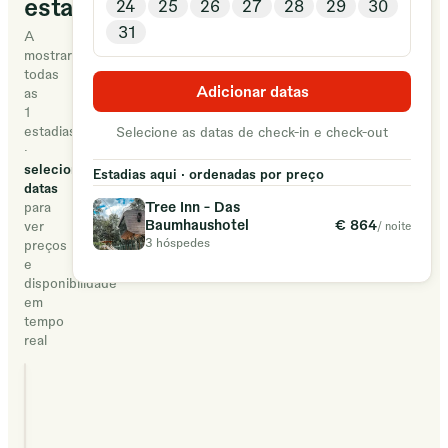
estadia
24
25
26
27
28
29
30
31
A
mostrar
todas
Adicionar datas
as
1
estadias
Selecione as datas de check-in e check-out
·
selecione
Estadias aqui · ordenadas por preço
datas
Tree Inn - Das
para
€ 864
Baumhaushotel
ver
/ noite
3 hóspedes
preços
e
disponibilidade
em
tempo
real
Tree Inn - Das
Baumhaushotel