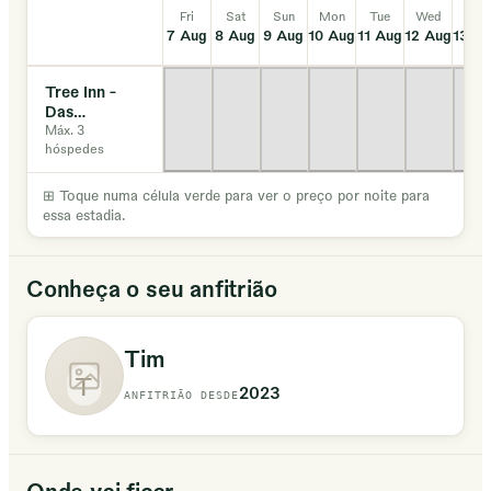
Fri
Sat
Sun
Mon
Tue
Wed
Thu
7 Aug
8 Aug
9 Aug
10 Aug
11 Aug
12 Aug
13 A
Tree Inn -
Das
Baumhaushotel
Máx. 3
hóspedes
⊞
Toque numa célula verde para ver o preço por noite para
essa estadia.
Conheça o seu anfitrião
Tim
T
2023
ANFITRIÃO DESDE
Onde vai ficar