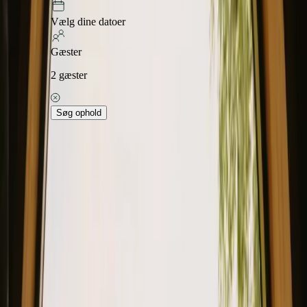
Vælg dine datoer
Gæster
2
gæster
Søg ophold