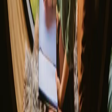
▼
Om os
Kundecenter
Bålfortællinger
Eventyrfortællinger
Har du et unikt opholdssted?
Henvis en vært
Afbestillingspolitik
Lad os inspirere dig med de mest unikke getaways
Fornavn
E-mail
Tilmeld dig
Ved tilmelding accepterer du, at vi må sende dig inspiration og
guider. Du kan altid afmelde dig. Læs vores
privatlivspolitik
.
Download vores app til både værter og gæster!
© 2026 Campanyon AS. All rights reserved.