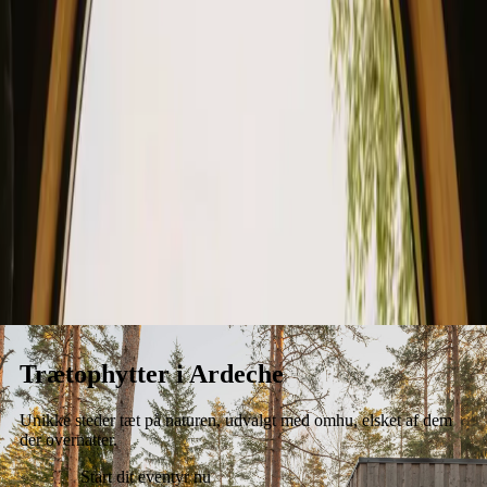
Ophold
Gavekort
Bliv vært
Blog
Trætophytter i Ardeche
Unikke steder tæt på naturen, udvalgt med omhu, elsket af dem
der overnatter.
Start dit eventyr nu