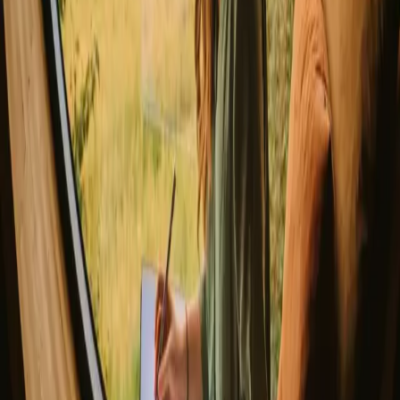
▼
Glamping
Yurt
Glamping med spa
Glamping med vildmarksbad
Trætop overnatning
Tiny house i Danmark
Hvor skal du hen?
▼
Danmark
Jylland
Fyn og øerne
Sjælland
Bornholm
Samsø
Norge
Sverige
Opdag Campanyon