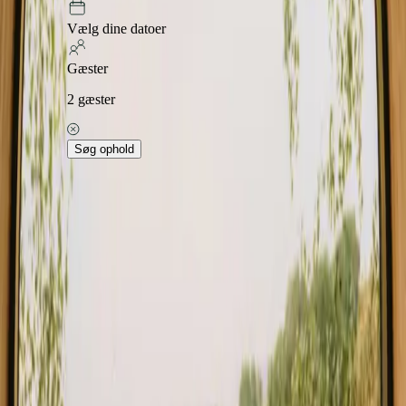
Oplev magien ved treehouses i Ardèche, hvor du kan tilbringe
Vælg dine datoer
natten i trætoppene og nyde den betagende natur. Denne region er
kendt for sine dybe kløfter og frodige landskaber, hvilket gør den til
Gæster
et perfekt fristed for naturelskere. Med 9 unikke opholdsmuligheder
og en gennemsnitlig pris på 210 EUR, er der noget for enhver smag.
2
gæster
I Ardèche kan du finde forskellige typer treehouses, der varierer i stil
og faciliteter.
Læs mere
Søg ophold
Udforsk trætophytter i andre lande
Trætophytter i Danmark
Trætophytter i Norge
Trætophytter i Portugal
Godt at vide inden du booker
trætophytte ophold i Ardeche
Det anbefales at booke din treehouse i forvejen, især i højsæsonen,
for at sikre dig den bedste oplevelse. Transportmulighederne kan
være begrænsede, så det kan være en fordel at have bil. Vær
opmærksom på lokale regler og respekter naturen under dit ophold.
Oplev trætophytte ophold i Ardeche