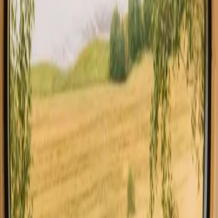
året rundt
Den bedste tid at besøge Ardèche for at bo i en treehouse er om
foråret og sommeren, når vejret er mildt og naturen blomstrer.
Efteråret byder på en smuk farveskala, mens vinteren kan være kold,
men stadig tilbyder en unik charme med sneklædte landskaber. Hver
sæson har sin egen skønhed og aktiviteter, der kan nydes.
Forår
Sommer
Efterår
Vinter
Forår
Foråret i Ardèche bringer milde temperaturer og en overflod af
blomster. Det er en ideel tid til vandreture og udforskning af de
mange naturskønne stier. Dyrelivet vågner op, og gæster kan nyde
de frodige grønne landskaber, der blomstrer med liv.
Del dit sted med nysgerrige gæster
Vær vært på dine egne præmisser. Sæt din sæson, dine regler, din
fortælling. Vi klarer resten.
Bliv vært
Bestil et opkald
Få inspiration til dit næste naturophold
Vær først til at opdage unikke ophold, rejsehistorier og sæsonguides