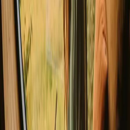
Kjæledyrvennlig (5 opphold)
Unike tilbud (8 opphold)
Badstu (8 opphold)
Opplev hytte opphold i Fjord året
rundt
Hver sesong i Fjord har sin sjarm. Våren byr på blomstrende
landskap, mens sommeren inviterer til utendørs aktiviteter som
svømming og kajakkpadling. Høsten gir en vakker fargepalett, mens
vinteren tilbyr snødekte fjell og muligheter for ski og
vinteraktiviteter. Velg sesongen som passer best for din ønskede
opplevelse, enten du søker ro eller eventyr.
Vår
Sommer
høst
Vinter
Vår
Våren i Fjord har milde temperaturer mellom 5°C og 15°C, og
dagene blir lengre. Dette er en flott tid for fotturer og oppdagelse av
blomstrende natur. Husk å pakke lag med klær for varierende vær
og unngå folkemengder, da dette er en skuldersesong.
Del stedet ditt med nysgjerrige gjester
Vær vert på dine egne premisser. Sett din sesong, dine regler, din