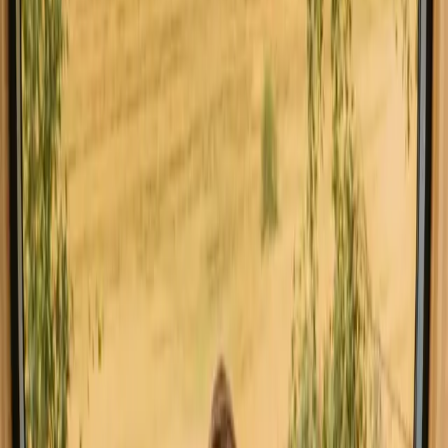
Blåhornet - Glasshytte med panoramautsikt over fjord & fjell
4.9
(
12
)
Eidsdal, Norge
3
gjester
6 900 NOK