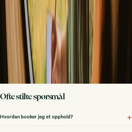
historie. Vi tar oss av resten.
Bli vert
Be om en oppringing
Få inspirasjon til ditt neste naturopphold
Vær blant de første til å oppdage unike opphold, reisehistorier og
sesongguider
Fornavn
Epost
Meld deg på
Ved å melde deg på godtar du at vi kan sende deg inspirasjon og
guider. Du kan alltid melde deg av. Les vår
personvernpolicy
.
Ofte stilte spørsmål
+
Hvordan booker jeg et opphold?