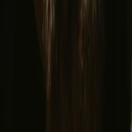
© 2026 Campanyon AS. All rights reserved.
Vilkår
personvern
Sikker betaling
Finn oss
Instagram