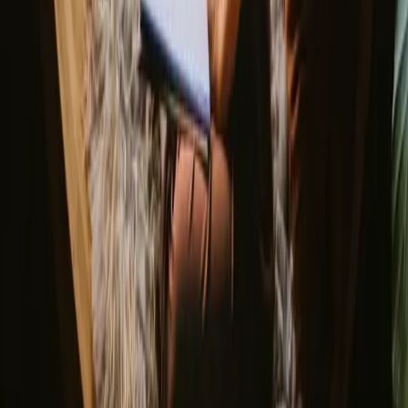
Nyttårsaften overnatting 2026
Valentines gavetips
Utforsk ulike naturovernattinger
▼
Tretopphytter
Glamping
Dome glamping
Glasshytter
Unike overnattinger
Hvor skal du reise?
▼
Norge
Østlandet
Trøndelag
Oslo
Vestlandet
Sørlandet
Møre og romsdal