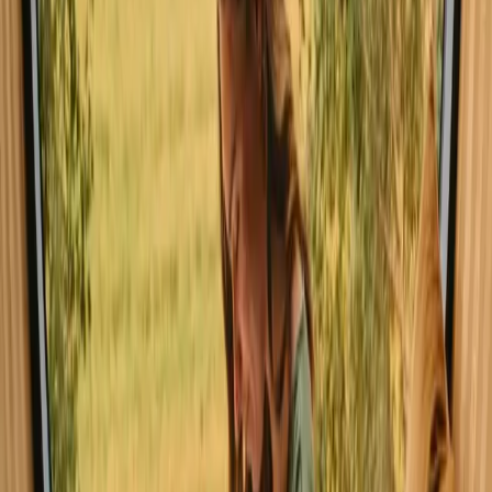
Utforsk hytter i Fjord
Opplev hytte-opphold i Fjord nær
naturen
Opplev magien av utendørs opphold i en hytte i Fjord. Dette
området er ideelt for de som ønsker å nyte spektakulær natur og et
variert aktivitetsutvalg. Med tre tilgjengelige hytter og fasiliteter som
dusj, peis og sauna, er det enkelt å finne et sted for avslapning og
eventyr. I Fjord finner du ulike typer hytter som varierer i størrelse,
arkitektur og fasiliteter.
Les mer