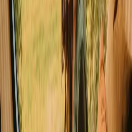
Utforsk hytter i andre regioner
Hytter i Agder
Hytter i Buskerud
Hytter i Hedmark
Hytter i Innlandet
Hytter i Nord-Norge
Hytter i Nord-Trøndelag
Hytter i Nordland
Hytter i Østlandet
Utforsk hytter i andre land
Hytter i Danmark
Hytter i Sverige
Hytter i Nederland
Hytter i Portugal
Hytter i Spania
Hytter i Italia
Hytter i Frankrike
Bra å vite før du bestiller hytte
opphold i Fjord.
Når du planlegger ditt opphold, vær oppmerksom på
transportmuligheter og tilgjengelighet til hyttene. Respekter lokale
regler for naturen og vær oppmerksom på at det kan være strenge
brannregler. Husk å pakke nødvendigheter for utendørsaktiviteter,
og utforsk lokale spisesteder for en smakfull opplevelse.
Finn steder som passer din måte å
oppleve naturen på