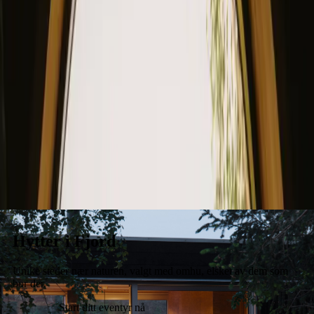
Opphold
Gavekort
Bli en vert
Blog
Hytter i Fjord
Unike steder nær naturen, valgt med omhu, elsket av dem som
bor der.
Start ditt eventyr nå