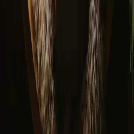
Sverige
Danmark
Oppdag Campanyon
▼
Om oss
Kundesenter
Bålhistorier
Eventyrhistorier
Har du et unikt overnattingssted?
Verv en vert
Har du en ekte hytte?
Avbestillingsregler
La oss inspirere deg med de mest unike utfluktene
Fornavn
Epost
Meld deg på
Ved å melde deg på godtar du at vi kan sende deg inspirasjon og
guider. Du kan alltid melde deg av. Les vår
personvernpolicy
.
Last ned appen vår for vertskap og gjester!