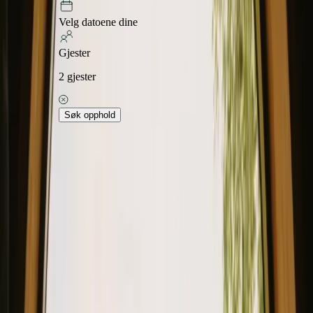
Velg datoene dine
Gjester
2
gjester
Søk opphold