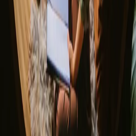
Noruega
Suécia
Descubra Campanyon
▼
Sobre nós
Centro cliente
Tem estadia única?
Indique um anfitrião
Regras cancelamento
Deixe-nos inspirá-lo com as escapadas mais exclusivas
Nome próprio
E-mail
Subscrever
Ao subscreveres, concordas que te possamos enviar inspiração e
guias. Podes cancelar a subscrição a qualquer momento. Lê a nossa
política de privacidade
.
Descarrega a nossa app para anfitriões e campistas!