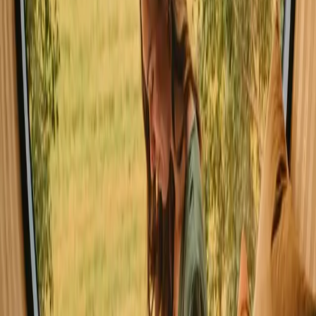
cores nas folhas, enquanto o inverno, apesar do frio, oferece uma
beleza única e a oportunidade de desfrutar de atividades como
caminhadas nas paisagens nevadas.
Primavera
Verão
Outono
Inverno
Primavera
Na primavera, as temperaturas começam a subir, variando de 5 a 15
graus Celsius. É o momento ideal para caminhadas e passeios ao ar
livre, quando flores e árvores começam a florescer, criando uma
atmosfera alegre e vibrante.
Partilha o teu espaço com hóspedes
curiosos
Sê anfitrião à tua maneira. Tu defines a época, as regras e a tua
história. Nós tratamos do resto.
Começar a hospedar
Solicitar uma chamada
Inspiração para a tua próxima estadia na
natureza
Sê o primeiro a descobrir estadias únicas, histórias de viagem e guias
sazonais