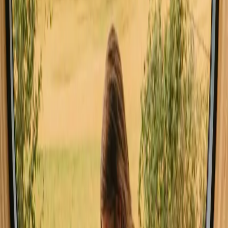
Jutlandia Do Norte
Estadia com sauna em Jutlandia Do Norte
Estadias com possibilidades de pesca em Jutlandia Do Norte
Estadias perto da floresta em Jutlandia Do Norte
Estadias perto de um lago em Jutlandia Do Norte
Estadias perto do mar em Jutlandia Do Norte
Estadias pet-friendly em Jutlandia Do Norte
É bom saber antes de reservar
estadias em Jutlandia Do Norte.
Ao planejar sua estadia, considere reservar com antecedência,
especialmente durante a alta temporada. As opções de transporte são
variadas, mas é sempre bom verificar a acessibilidade das
acomodações escolhidas. Lembre-se das regras locais de respeito à
natureza, que são fundamentais para preservar a beleza da região.
Descubra estadias em Jutlandia Do
Norte o ano todo
As estadias em Jutlândia Do Norte são mais procuradas durante a
primavera e o verão, quando as temperaturas são amenas e a
natureza está em plena floração. O outono traz um espetáculo de