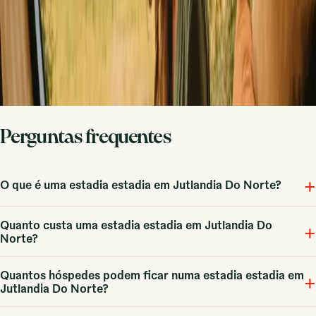
Nome próprio
E-mail
Subscrever
Ao subscreveres, concordas que te possamos enviar inspiração e
guias. Podes cancelar a subscrição a qualquer momento. Lê a nossa
política de privacidade
.
Perguntas frequentes
+
O que é uma estadia estadia em Jutlandia Do Norte?
Quanto custa uma estadia estadia em Jutlandia Do
As estadias em Jutlândia Do Norte incluem acomodações únicas que
+
Norte?
permitem uma imersão na natureza, com 5 opções disponíveis.
Quantos hóspedes podem ficar numa estadia estadia em
Fra 819 DKK, com um preço médio de 1633 DKK, dependendo do
+
Jutlandia Do Norte?
tipo de acomodação e da época do ano.