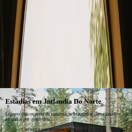
Estadia
Cartão-presente.
Começar a hospedar
Estadias em Jutlandia Do Norte
Lugares únicos perto da natureza, selecionados com cuidado e
adorados por quem fica.
Comece a sua aventura agora