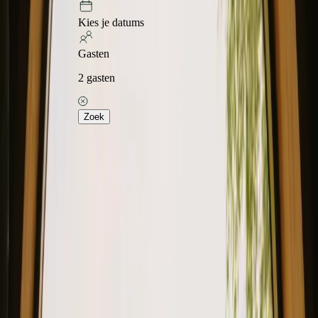
Kies je datums
Gasten
2
gasten
Zoek