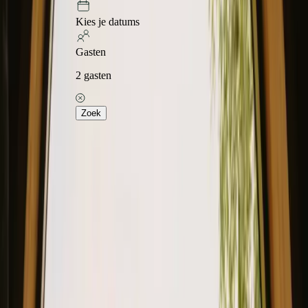
Kies je datums
Gasten
2
gasten
Zoek