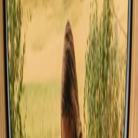
Winter kan kouder zijn, maar biedt een rustige ontsnapping.
Lees meer
Lente
Zomer
Herfst
Winter
Lente
In het voorjaar variëren de temperaturen van 15 tot 25°C, met lange
dagen vol zon. Dit is een perfecte tijd voor activiteiten zoals
wandelen en fietsen, waarbij de natuur tot leven komt. Vergeet niet
om comfortabele schoenen en lichte kleding in te pakken, en
verwacht een gematigd aantal bezoekers, wat het ideaal maakt voor
een ontspannen uitje.
Deel je plek met nieuwsgierige gasten
Host op jouw voorwaarden. Jij bepaalt het seizoen, de regels en je
verhaal. Wij regelen de rest.
Begin met hosten
Vraag een telefoontje aan
Inspiratie voor je volgende natuurverblijf
Ontdek als eerste unieke verblijven, reisverhalen en seizoensgidsen
Voornaam
E-mail