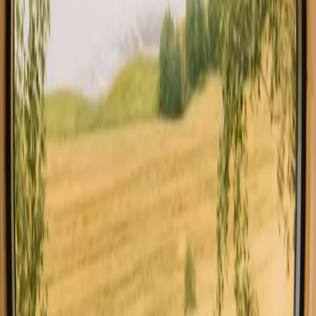
Andalusie
Verblijven dicht bij bos in Andalusie
Verblijven dicht bij wandelpaden in Andalusie
Verblijven met vismogelijkheden in Andalusie
Verblijven met wijnproeverij in Andalusie
Goed om te weten voordat u chalet-
verblijven boekt in Andalusie.
Bij het plannen van je verblijf is het handig om rekening te houden
met lokale vervoersmogelijkheden en de natuurregels. Zorg ervoor
dat je de juiste uitrusting meeneemt voor je gekozen activiteiten, en
overweeg lokaal geproduceerde producten te kopen voor een
authentieke ervaring. Verken de verborgen juweeltjes van de regio,
zoals kleine restaurants en markten voor een unieke smaak van
Andalusië.
Ervaar chalet-verblijven in Andalusie
het hele jaar
In elk seizoen biedt Andalusië unieke ervaringen. De lente komt met
bloeiende natuur en milde temperaturen, ideaal voor wandelen en
fietsen. Zomer brengt warmte en levendige buitenactiviteiten, terwijl
de herfst met zijn kleurveranderingen een rustige sfeer creëert.