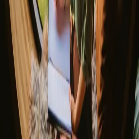
Ontdek Campanyon
▼
Over ons
Helpcentrum
Heb je een unieke overnachting?
Verwijs een host door
Annuleringsbeleid
Laat je inspireren door de meest unieke uitjes
Voornaam
E-mail
Aanmelden
Door je aan te melden ga je akkoord dat we je inspiratie en gidsen
mogen sturen. Je kunt je altijd uitschrijven. Lees onze
Privacybeleid
.
Download onze app voor verhuurders, kampeerders en
natuurliefhebbers!
© 2026 Campanyon AS. All rights reserved.