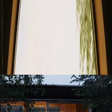
Verblijf
Koop een bon.
Word verhuurder
Chalets in Andalusie
Unieke plekken dicht bij de natuur, zorgvuldig gekozen en
geliefd bij iedereen die er verblijft.
Begin je avontuur nu